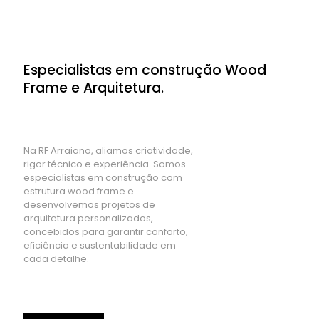
Especialistas em construção Wood
Frame e Arquitetura.
Na RF Arraiano, aliamos criatividade,
rigor técnico e experiência. Somos
especialistas em construção com
estrutura wood frame e
desenvolvemos projetos de
arquitetura personalizados,
concebidos para garantir conforto,
eficiência e sustentabilidade em
cada detalhe.