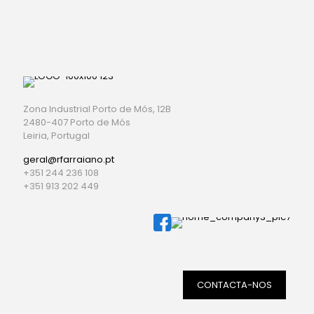
Zona Industrial Porto de Mós, 12B
2480-407 Porto de Mós
Leiria, Portugal
geral@rfarraiano.pt
+351 244 236 108
+351 913 202 449
CONTACTA-NOS